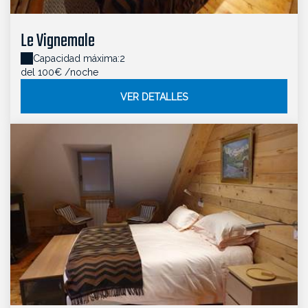
Le Vignemale
Capacidad máxima:2
del 100€
/noche
VER DETALLES