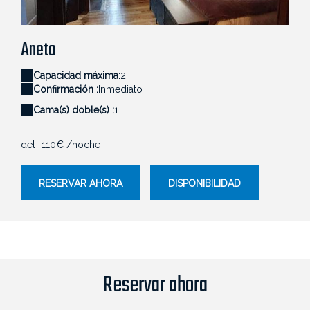
Aneto - LE 41 AVENUE FOCH
An
Aneto
Capacidad máxima:
2
Confirmación :
Inmediato
Cama(s) doble(s) :
1
del
110€
/noche
RESERVAR AHORA
DISPONIBILIDAD
Reservar ahora