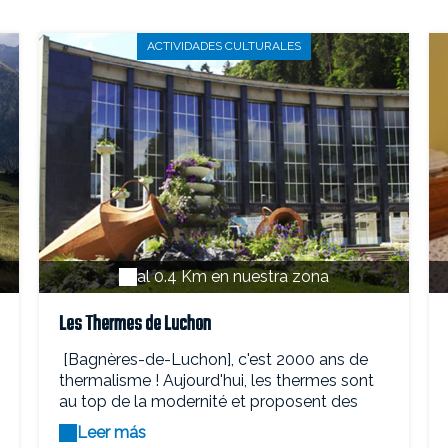
ACTIVIDADES CULTURALES
al 0.4 Km en nuestra zona
Les Thermes de Luchon
[Bagnères-de-Luchon], c'est 2000 ans de
thermalisme ! Aujourd'hui, les thermes sont
au top de la modernité et proposent des
soins uniques. La clé de leur efficacité ? Les
Leer más
eaux thermales les plus sulfurées des