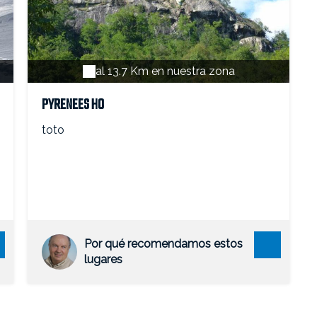
al 13.7 Km en nuestra zona
PYRENEES HO
toto
Por qué recomendamos estos
lugares