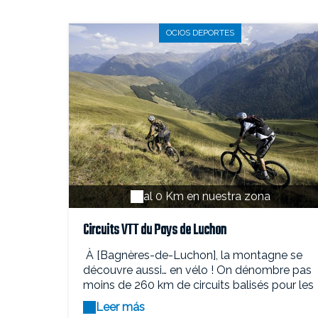
OCIOS DEPORTES
al 0 Km en nuestra zona
Circuits VTT du Pays de Luchon
À [Bagnères-de-Luchon], la montagne se
découvre aussi… en vélo ! On dénombre pas
moins de 260 km de circuits balisés pour les
VTT au départ de [Luchon] ou de
Leer más
[Superbagnères]. L'Espace VTT du Pays de