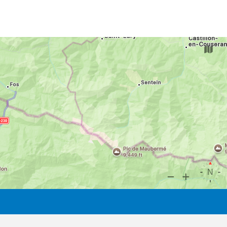
les propriétés antalgiques et relaxantes des
produits naturels uniques dont bénéficient
les lieux : les eaux thermales sulfurées
sodiques et la boue thermale soufrée. Mais
le plus impressionnant, c'est le Vaporarium,
un immense bain de vapeur naturelle unique
en Europe !