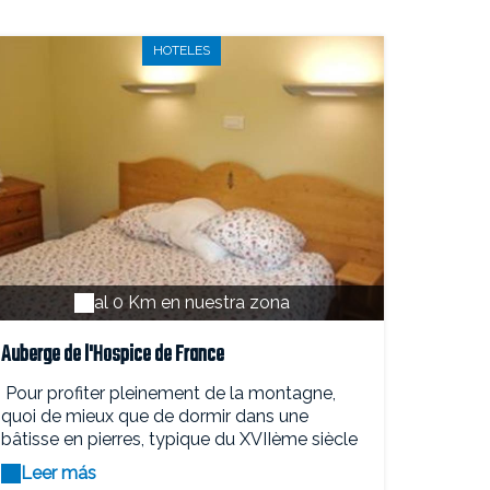
HOTELES
al 0 Km en nuestra zona
Auberge de l'Hospice de France
Pour profiter pleinement de la montagne,
quoi de mieux que de dormir dans une
bâtisse en pierres, typique du XVIIème siècle
? Située à 1400 mètres d'altitude, l'auberge
Leer más
de l'Hospice de France accueille voyageurs,