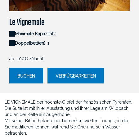
Vignemale - LE 41 AVENUE FOCH
V
Le Vignemale
Maximale Kapazität:
2
Doppelbett(en) :
1
ab
100€
/Nacht
BUCHEN
VERFÜGBARKEITEN
LE VIGNEMALE der höchste Gipfel der französischen Pyrenäen.
Die Suite ist mit ihrer Ausstattung und ihrer Lage am Wildbach
und an der Kette auf Augenhöhe.
Mit seiner Bibliothek in einer bemerkenswerten Lounge, in der
Sie meditieren können, während Sie One und sein Wasser
betrachten.