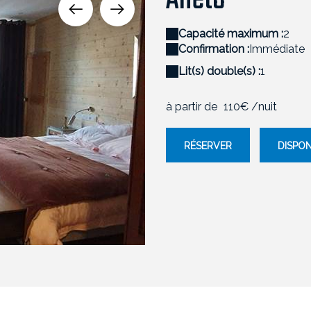
Aneto
Capacité maximum :
2
Confirmation :
Immédiate
Lit(s) double(s) :
1
à partir de
110€
/nuit
RÉSERVER
DISPON
Aneto - LE 41 AVENUE FOCH