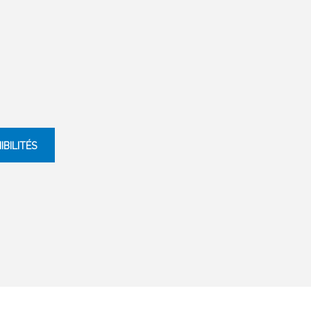
IBILITÉS
Aneto - LE 