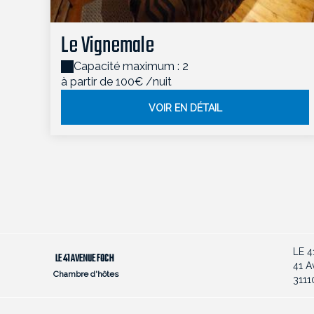
Le Vignemale
Capacité maximum : 2
à partir de 100€
/nuit
VOIR EN DÉTAIL
LE 
LE 41 AVENUE FOCH
41 A
Chambre d'hôtes
311