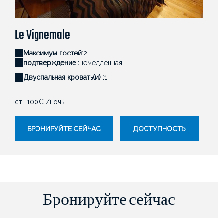
Vignemale - LE 41 AVENUE FOCH
V
Le Vignemale
Максимум гостей:
2
подтверждение :
немедленная
Двуспальная кровать(и) :
1
oт
100€
/ночь
БРОНИРУЙТЕ СЕЙЧАС
ДОСТУПНОСТЬ
Бронируйте сейчас