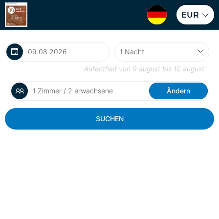
EUR
Aufenthalt von
9 august
bis
10 august
1 Zimmer / 2 erwachsene
Ändern