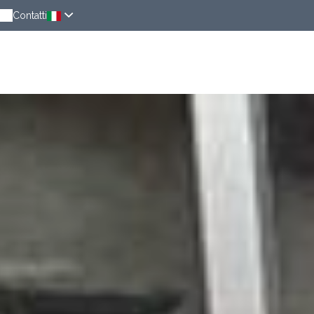
Contatti
Camere
In prossimita
Notizie
Prenotaz